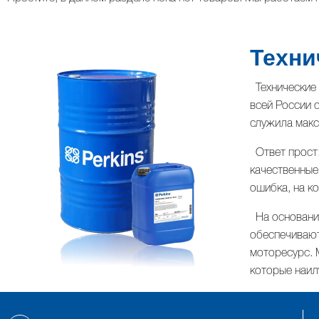
Техни
Технические 
всей России 
служила макс
Ответ прост:
качественные
ошибка, на к
На основании
обеспечивают
моторесурс. 
которые наил