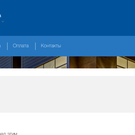
а
а
Оплата
Контакты
над этим.