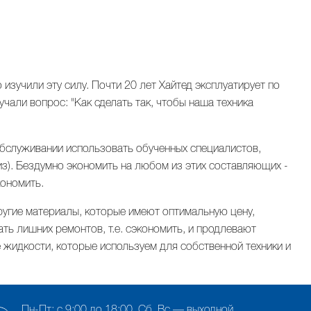
изучили эту силу. Почти 20 лет Хайтед эксплуатирует по
чали вопрос: "Как сделать так, чтобы наша техника
обслуживании использовать обученных специалистов,
из). Бездумно экономить на любом из этих составляющих -
кономить.
ругие материалы, которые имеют оптимальную цену,
ть лишних ремонтов, т.е. сэкономить, и продлевают
 жидкости, которые используем для собственной техники и
Пн-Пт: с 9:00 до 18:00. Сб, Вс — выходной.