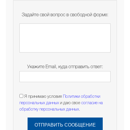
Двигатели
Комплекты
Головка
Поршни
Фильтры
Коленвал
Прокладки
Вал
Приводы
Топливная
Масляная
Турбокомпрессор
Генератор
Стартер
Система
Сервис
Технические
для
блока
и
и
двигателя
коромысел,
и
система
система
(Турбина)
и
охлаждения
Perkins
жидкости
Задайте свой вопрос в свободной форме:
ремонта
цилиндров
кольца
шатуны
распредвал,
ГРМ
и
электрика
двигателя
клапанная
воздушная
крышка
система
Укажите Email, куда отправить ответ:
Я принимаю условия
Политики обработки
персональных данных
и даю свое
согласие на
обработку персональных данных
.