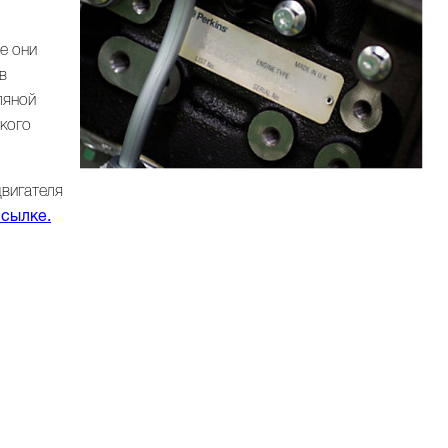
е они
в
ляной
ского
двигателя
ссылке.