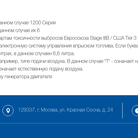
 данном случае 1200 Серия
анном случае их 6
дартам токсичности выбросов Евросоюза Stage IIIB / США Tier 3
т электронную систему управления впрыском топлива. Если буква
трах, в данном случаен 6,6 литра.
пример, типе подачи воздуха. В данном случае "T" - означает
означает естественную подачу воздуха.
ку генератора двигателя
129337, г. Москва, ул. Красная Сосна, д. 24