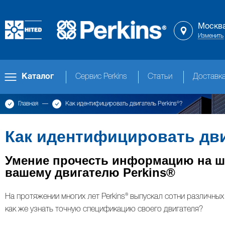
Москв
Изменить
Сервис Perkins
Статьи
Доставк
Каталог
Главная
Как идентифицировать двигатель Perkins®?
Как идентифицировать дви
Умение прочесть информацию на ши
вашему двигателю Perkins®
Двигатели
Комплекты
Головка
Поршни
Фильтры
Коленвал
Прокладки
Вал
Приводы
Топливная
Масляная
Турбокомпрессор
Генератор
Стартер
Система
Сервис
Технические
для
блока
и
и
двигателя
коромысел,
и
система
система
(Турбина)
и
охлаждения
Perkins
жидкости
На протяжении многих лет Perkins® выпускал сотни различных
ремонта
цилиндров
кольца
шатуны
распредвал,
ГРМ
и
электрика
как же узнать точную спецификацию своего двигателя?
двигателя
клапанная
воздушная
крышка
система