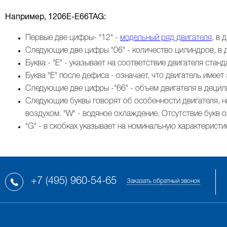
Например, 1206E-E66TAG:
Первые две цифры- "12" -
модельный ряд двигателя
, в
Следующие две цифры "06" - количество цилиндров, в д
Буква - "E" - указывает на соответствие двигателя стан
Буква "E" после дефиса - означает, что двигатель имее
Следующие две цифры -"66" - объем двигателя в децили
Следующие буквы говорят об особенности двигателя, на
воздухом. "W" - водяное охлаждение. Отсутствие букв 
ВАЛ КОРОМЫСЕЛ, РАСПРЕДВАЛ, КЛАПАННАЯ КРЫШКА
ТУРБОКОМПРЕССОР (ТУРБИНА) И ВОЗДУШНАЯ СИСТЕМА
"G" - в скобках указывает на номинальную характеристи
+7 (495) 960-54-65
Заказать обратный звонок