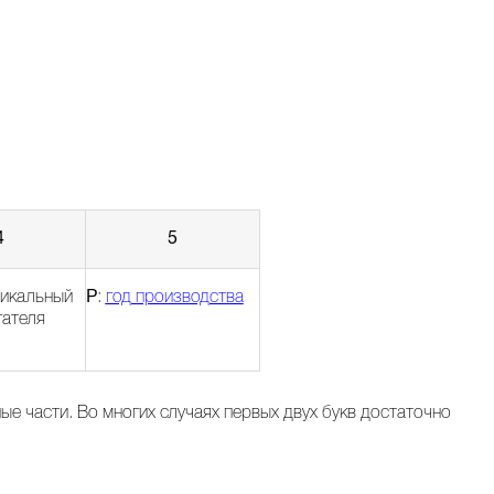
4
5
никальный
P
:
год производства
гателя
е части. Во многих случаях первых двух букв достаточно