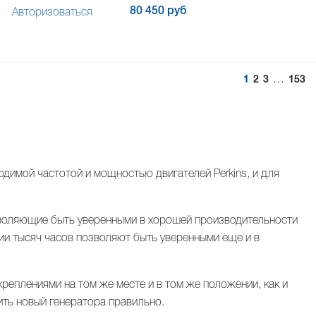
80 450 руб
Авторизоваться
…
1
2
3
153
димой частотой и мощностью двигателей Perkins, и для
зволяющие быть уверенными в хорошей производительности
ии тысяч часов позволяют быть уверенными еще и в
креплениями на том же месте и в том же положении, как и
ить новый генератора правильно.