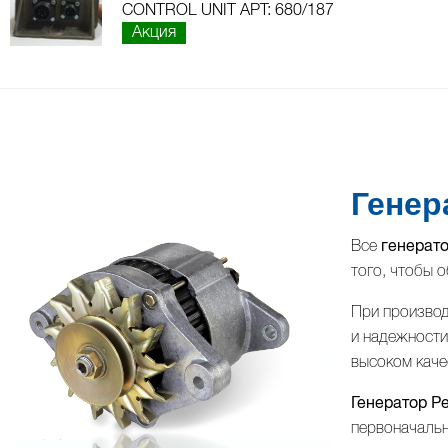
ВАЛ КОРОМЫСЕЛ, РАСПРЕДВАЛ, КЛАПАННАЯ КРЫШКА
ТУРБОКОМПРЕССОР (ТУРБИНА) И ВОЗДУШНАЯ СИСТЕМА
CONTROL UNIT АРТ: 680/187
Акция
Генер
Все
генерато
того, чтобы 
При производ
и надежности
высоком каче
Генератор Pe
первоначальн