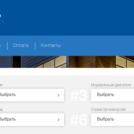
а
а
Оплата
Контакты
ии
Модификация двигателя
#3
Выбрать
Выбрать
нд
Страна производства
#6
Выбрать
Выбрать