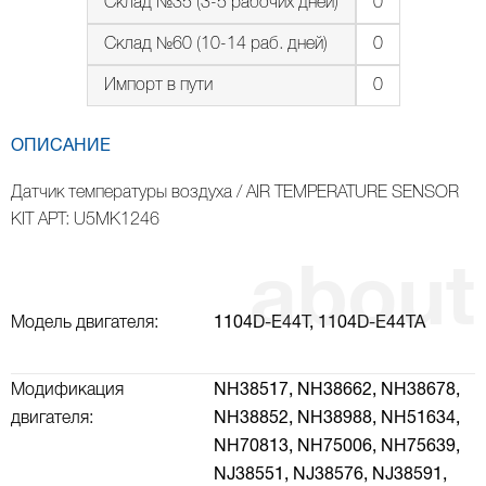
Склад №35 (3-5 рабочих дней)
0
Склад №60 (10-14 раб. дней)
0
Импорт в пути
0
ОПИСАНИЕ
Датчик температуры воздуха / AIR TEMPERATURE SENSOR
KIT АРТ: U5MK1246
Модель двигателя:
1104D-E44T,
1104D-E44TA
Модификация
NH38517,
NH38662,
NH38678,
двигателя:
NH38852,
NH38988,
NH51634,
NH70813,
NH75006,
NH75639,
NJ38551,
NJ38576,
NJ38591,