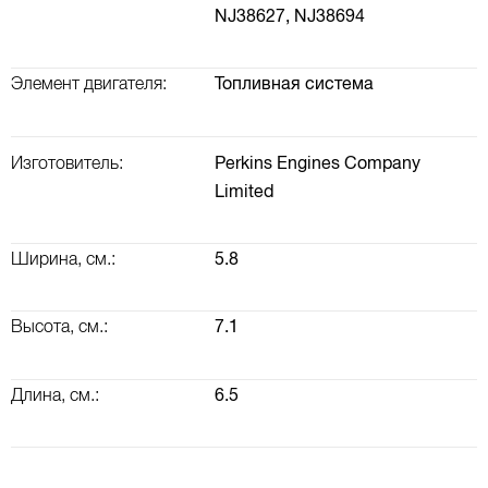
NJ38627,
NJ38694
Элемент двигателя:
Топливная система
Изготовитель:
Perkins Engines Company
Limited
Ширина, см.:
5.8
Высота, см.:
7.1
Длина, см.:
6.5
ВАЛ КОРОМЫСЕЛ, РАСПРЕДВАЛ, КЛАПАННАЯ КРЫШКА
ТУРБОКОМПРЕССОР (ТУРБИНА) И ВОЗДУШНАЯ СИСТЕМА