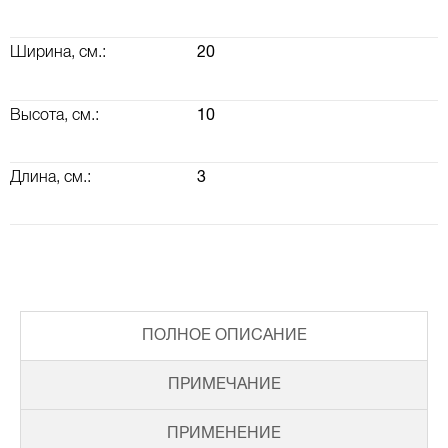
Ширина, см.:
20
Высота, см.:
10
Длина, см.:
3
ПОЛНОЕ ОПИСАНИЕ
ВАЛ КОРОМЫСЕЛ, РАСПРЕДВАЛ, КЛАПАННАЯ КРЫШКА
ТУРБОКОМПРЕССОР (ТУРБИНА) И ВОЗДУШНАЯ СИСТЕМА
ПРИМЕЧАНИЕ
ПРИМЕНЕНИЕ