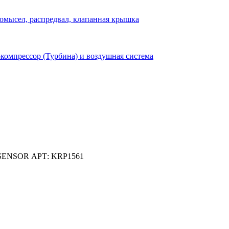
омысел, распредвал, клапанная крышка
компрессор (Турбина) и воздушная система
D SENSOR АРТ: KRP1561