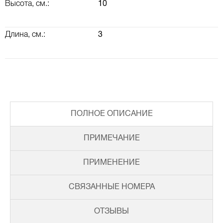
Высота, см.:
10
Длина, см.:
3
ВАЛ КОРОМЫСЕЛ, РАСПРЕДВАЛ, КЛАПАННАЯ КРЫШКА
ТУРБОКОМПРЕССОР (ТУРБИНА) И ВОЗДУШНАЯ СИСТЕМА
ПОЛНОЕ ОПИСАНИЕ
ПРИМЕЧАНИЕ
ПРИМЕНЕНИЕ
СВЯЗАННЫЕ НОМЕРА
ОТЗЫВЫ