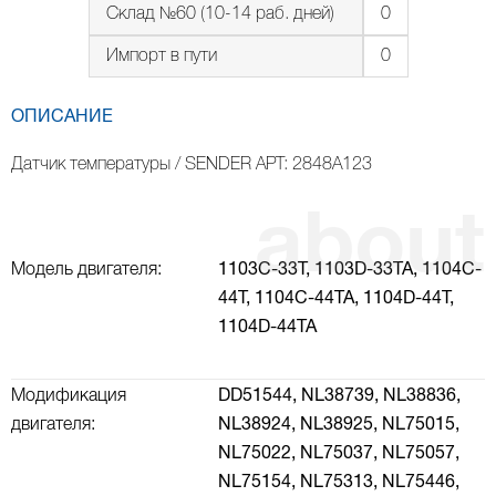
Склад №60 (10-14 раб. дней)
0
Импорт в пути
0
ОПИСАНИЕ
Датчик температуры / SENDER АРТ: 2848A123
Модель двигателя:
1103С-33Т,
1103D-33TA,
1104C-
44T,
1104C-44TA,
1104D-44T,
1104D-44TA
Модификация
DD51544,
NL38739,
NL38836,
двигателя:
NL38924,
NL38925,
NL75015,
NL75022,
NL75037,
NL75057,
NL75154,
NL75313,
NL75446,