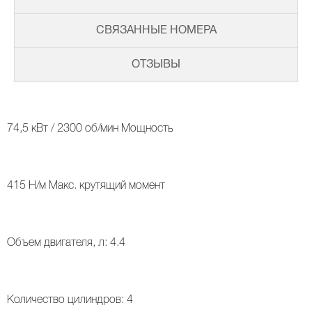
СВЯЗАННЫЕ НОМЕРА
ОТЗЫВЫ
74,5 кВт / 2300 об/мин Мощность
415 Н/м Макс. крутящий момент
Объем двигателя, л: 4.4
Количество цилиндров: 4
ВАЛ КОРОМЫСЕЛ, РАСПРЕДВАЛ, КЛАПАННАЯ КРЫШКА
ТУРБОКОМПРЕССОР (ТУРБИНА) И ВОЗДУШНАЯ СИСТЕМА