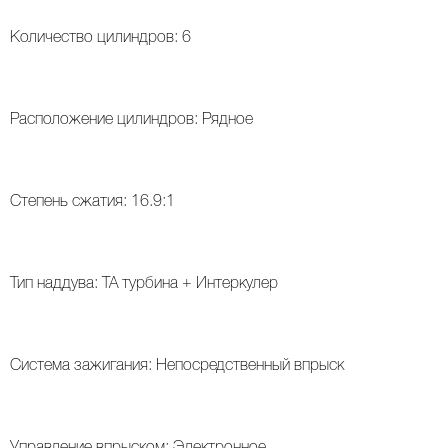
ВАЛ КОРОМЫСЕЛ, РАСПРЕДВАЛ, КЛАПАННАЯ КРЫШКА
ТУРБОКОМПРЕССОР (ТУРБИНА) И ВОЗДУШНАЯ СИСТЕМА
Количество цилиндров: 6
Расположение цилиндров: Рядное
Степень сжатия: 16.9:1
Тип наддува: TA турбина + Интеркулер
Система зажигания: Непосредственный впрыск