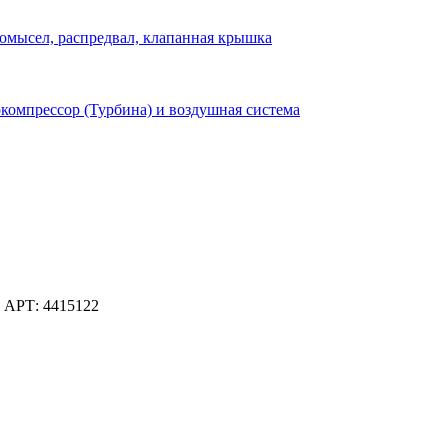
омысел, распредвал, клапанная крышка
компрессор (Турбина) и воздушная система
 АРТ: 4415122