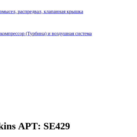
омысел, распредвал, клапанная крышка
компрессор (Турбина) и воздушная система
kins АРТ: SE429