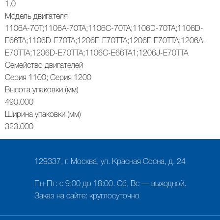
1.0
Модель двигателя
1106A-70T;1106A-70TA;1106C-70TA;1106D-70TA;1106D-
E66TA;1106D-E70TA;1206E-E70TTA;1206F-E70TTA;1206A-
E70TTA;1206D-E70TTA;1106C-E66TA1;1206J-E70TTA
Семейство двигателей
Серия 1100; Серия 1200
Высота упаковки (мм)
490.000
Ширина упаковки (мм)
323.000
129337, г. Москва, ул. Красная Сосна, д. 24
Пн-Пт: с 9:00 до 18:00. Сб, Вс — выходной.
Заказ на сайте: круглосуточно