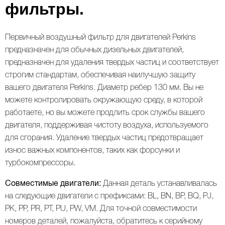
фильтры.
Первичный воздушный фильтр для двигателей Perkins
предназначен для обычных дизельных двигателей,
предназначен для удаления твердых частиц и соответствует
строгим стандартам, обеспечивая наилучшую защиту
вашего двигателя Perkins. Диаметр ребер 130 мм. Вы не
можете контролировать окружающую среду, в которой
ВАЛ КОРОМЫСЕЛ, РАСПРЕДВАЛ, КЛАПАННАЯ КРЫШКА
ТУРБОКОМПРЕССОР (ТУРБИНА) И ВОЗДУШНАЯ СИСТЕМА
работаете, но вы можете продлить срок службы вашего
двигателя, поддерживая чистоту воздуха, используемого
для сгорания. Удаление твердых частиц предотвращает
износ важных компонентов, таких как форсунки и
турбокомпрессоры.
Совместимые двигатели:
Данная деталь устанавливалась
на следующие двигатели с префиксами: BL, BN, BP, BQ, PJ,
PK, PP, PR, PT, PU, ​​PW, VM. Для точной совместимости
номеров деталей, пожалуйста, обратитесь к серийному