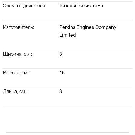
Элемент двигателя:
Топливная система
Изготовитель:
Perkins Engines Company
Limited
Ширина, см.:
3
Высота, см.:
16
Длина, см.:
3
ВАЛ КОРОМЫСЕЛ, РАСПРЕДВАЛ, КЛАПАННАЯ КРЫШКА
ТУРБОКОМПРЕССОР (ТУРБИНА) И ВОЗДУШНАЯ СИСТЕМА