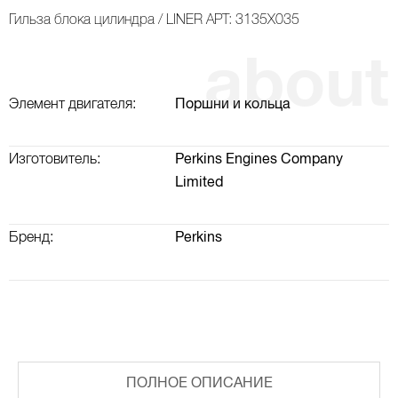
Гильза блока цилиндра / LINER АРТ: 3135X035
Элемент двигателя:
Поршни и кольца
Изготовитель:
Perkins Engines Company
Limited
Бренд:
Perkins
ВАЛ КОРОМЫСЕЛ, РАСПРЕДВАЛ, КЛАПАННАЯ КРЫШКА
ТУРБОКОМПРЕССОР (ТУРБИНА) И ВОЗДУШНАЯ СИСТЕМА
ПОЛНОЕ ОПИСАНИЕ