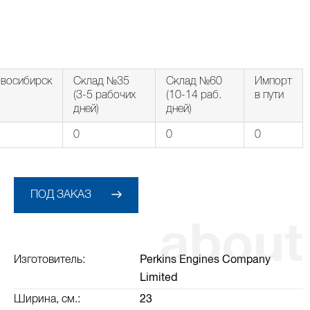
восибирск
Склад №35
Склад №60
Импорт
(3-5 рабочих
(10-14 раб.
в пути
дней)
дней)
0
0
0
ПОД ЗАКАЗ
Изготовитель:
Perkins Engines Company
Limited
Ширина, см.:
23