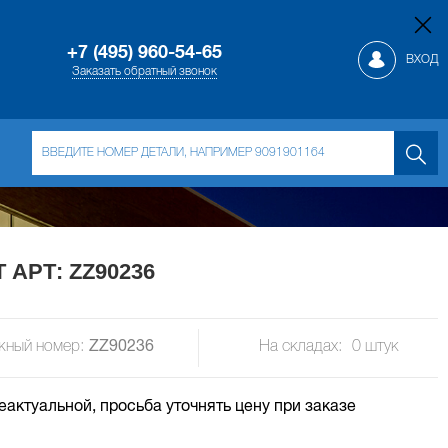
+7 (495) 960-54-65
ВХОД
Заказать обратный звонок
 АРТ: ZZ90236
жный номер:
ZZ90236
На складах:
0
штук
неактуальной, просьба уточнять цену при заказе