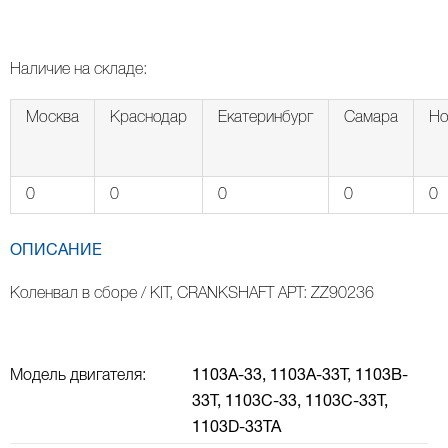
Наличие на складе:
Москва
Краснодар
Екатеринбург
Самара
Но
0
0
0
0
0
ОПИСАНИЕ
Коленвал в сборе / KIT, CRANKSHAFT АРТ: ZZ90236
Модель двигателя:
1103A-33,
1103A-33T,
1103B-
33Т,
1103С-33,
1103С-33Т,
1103D-33TA