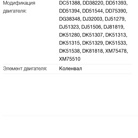
Модификация
DC51388,
DD38220,
DD51393,
двигателя:
DD51394,
DD51544,
DD75390,
DG38348,
DJ32003,
DJ51279,
DJ51323,
DJ51506,
DJ81819,
DK51280,
DK51307,
DK51313,
DK51315,
DK51329,
DK51533,
DK51538,
DK81818,
XM75478,
XM75510
Элемент двигателя:
Коленвал