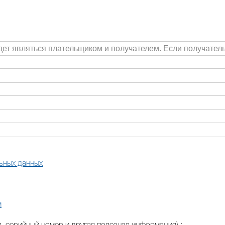
ьных данных
м