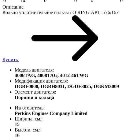
0
14
0
0
0
0
Описание
Кольцо уплотнительное гильзы / O RING АРТ: 576/167
Купить
Модель двигателя:
4006TAG,
4008TAG,
4012-46TWG
Модификация двигателя:
DGBF0008,
DGBH8031,
DGDF8025,
DGKM3009
Элемент двигателя:
Поршни и кольца
Изготовитель:
Perkins Engines Company Limited
Ширина, см.:
15
Высота, см.:
16