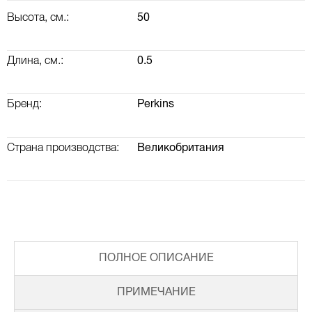
Высота, см.:
50
Длина, см.:
0.5
Бренд:
Perkins
Страна производства:
Великобритания
ВАЛ КОРОМЫСЕЛ, РАСПРЕДВАЛ, КЛАПАННАЯ КРЫШКА
ТУРБОКОМПРЕССОР (ТУРБИНА) И ВОЗДУШНАЯ СИСТЕМА
ПОЛНОЕ ОПИСАНИЕ
ПРИМЕЧАНИЕ