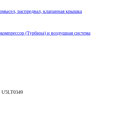
омысел, распредвал, клапанная крышка
компрессор (Турбина) и воздушная система
: U5LT0349