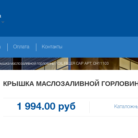
а
а
Оплата
Контакты
ышка маслозаливной горловины / OIL FILLER CAP АРТ: CH11103
КРЫШКА МАСЛОЗАЛИВНОЙ ГОРЛОВИНЫ /
1 994.00 руб
Каталожны