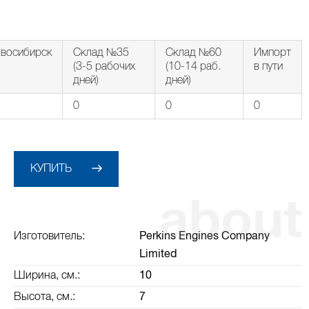
восибирск
Склад №35
Склад №60
Импорт
(3-5 рабочих
(10-14 раб.
в пути
дней)
дней)
0
0
0
КУПИТЬ
Изготовитель:
Perkins Engines Company
Limited
Ширина, см.:
10
Высота, см.:
7