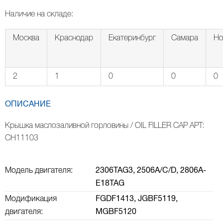
Наличие на складе:
Москва
Краснодар
Екатеринбург
Самара
Но
2
1
0
0
0
ОПИСАНИЕ
Крышка маслозаливной горловины / OIL FILLER CAP АРТ:
CH11103
Модель двигателя:
2306TAG3,
2506A/C/D,
2806A-
E18TAG
Модификация
FGDF1413,
JGBF5119,
двигателя:
MGBF5120