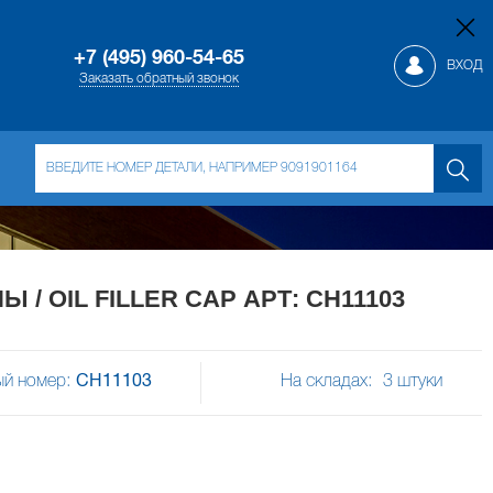
+7 (495) 960-54-65
ВХОД
Заказать обратный звонок
 OIL FILLER CAP АРТ: CH11103
й номер:
CH11103
На складах:
3
штуки