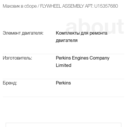
Маховик в сборе / FLYWHEEL ASSEMBLY АРТ: U15357680
Элемент двигателя:
Комплекты для ремонта
двигателя
Изготовитель:
Perkins Engines Company
Limited
Бренд:
Perkins
ВАЛ КОРОМЫСЕЛ, РАСПРЕДВАЛ, КЛАПАННАЯ КРЫШКА
ТУРБОКОМПРЕССОР (ТУРБИНА) И ВОЗДУШНАЯ СИСТЕМА