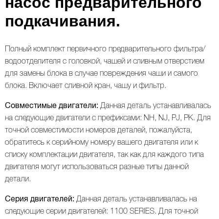
насос предварительного
подкачивания.
Полный комплект первичного предварительного фильтра/
водоотделителя с головкой, чашей и сливным отверстием
для замены блока в случае повреждения чаши и самого
блока. Включает сливной кран, чашу и фильтр.
Совместимые двигатели:
Данная деталь устанавливалась
на следующие двигатели с префиксами: NH, NJ, PJ, PK. Для
точной совместимости номеров деталей, пожалуйста,
обратитесь к серийному номеру вашего двигателя или к
ВАЛ КОРОМЫСЕЛ, РАСПРЕДВАЛ, КЛАПАННАЯ КРЫШКА
ТУРБОКОМПРЕССОР (ТУРБИНА) И ВОЗДУШНАЯ СИСТЕМА
списку комплектации двигателя, так как для каждого типа
двигателя могут использоваться разные типы данной
детали.
Серия двигателей:
Данная деталь устанавливалась на
следующие серии двигателей: 1100 SERIES. Для точной