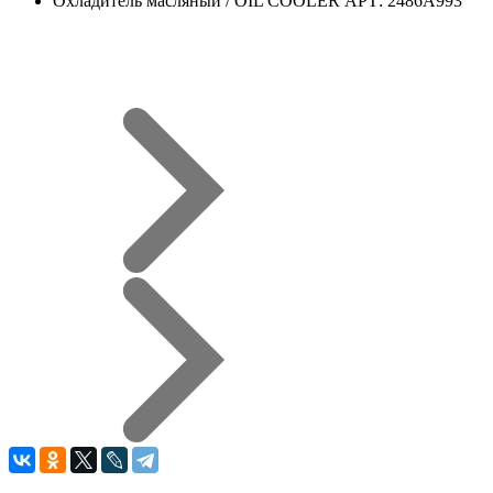
Охладитель масляный / OIL COOLER АРТ: 2486A993