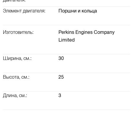
двигателя:
Элемент двигателя:
Поршни и кольца
Изготовитель:
Perkins Engines Company
Limited
Ширина, см.:
30
Высота, см.:
25
Длина, см.:
3
ВАЛ КОРОМЫСЕЛ, РАСПРЕДВАЛ, КЛАПАННАЯ КРЫШКА
ТУРБОКОМПРЕССОР (ТУРБИНА) И ВОЗДУШНАЯ СИСТЕМА