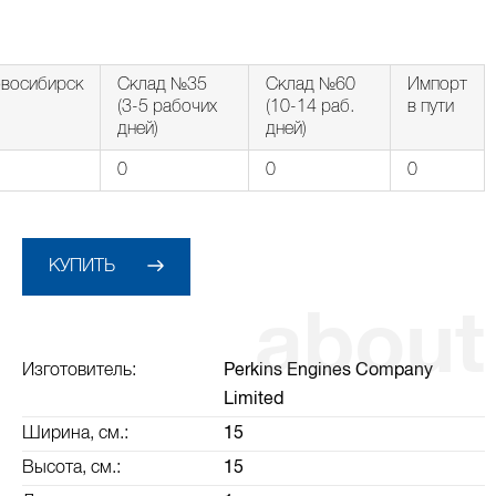
восибирск
Склад №35
Склад №60
Импорт
(3-5 рабочих
(10-14 раб.
в пути
дней)
дней)
0
0
0
КУПИТЬ
Изготовитель:
Perkins Engines Company
Limited
Ширина, см.:
15
Высота, см.:
15