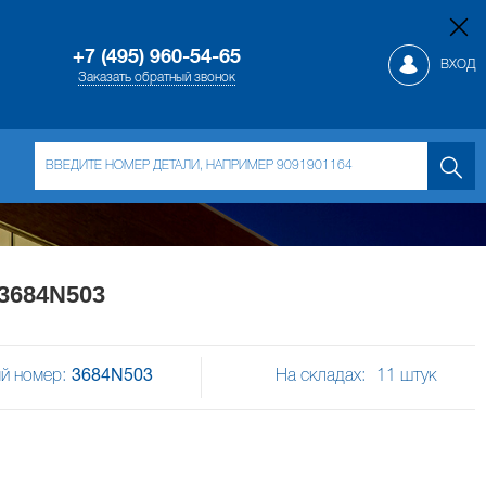
+7 (495) 960-54-65
ВХОД
Заказать обратный звонок
3684N503
й номер:
3684N503
На складах:
11
штук