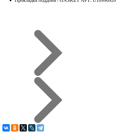
Прокладка поддона / GASKET АРТ: U10996920