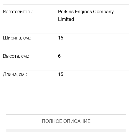
Изготовитель:
Perkins Engines Company
Limited
Ширина, см.:
15
Высота, см.:
6
Длина, см.:
15
ВАЛ КОРОМЫСЕЛ, РАСПРЕДВАЛ, КЛАПАННАЯ КРЫШКА
ТУРБОКОМПРЕССОР (ТУРБИНА) И ВОЗДУШНАЯ СИСТЕМА
ПОЛНОЕ ОПИСАНИЕ