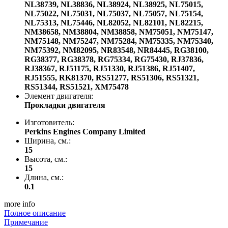
NL38739,
NL38836,
NL38924,
NL38925,
NL75015,
NL75022,
NL75031,
NL75037,
NL75057,
NL75154,
NL75313,
NL75446,
NL82052,
NL82101,
NL82215,
NM38658,
NM38804,
NM38858,
NM75051,
NM75147,
NM75148,
NM75247,
NM75284,
NM75335,
NM75340,
NM75392,
NM82095,
NR83548,
NR84445,
RG38100,
RG38377,
RG38378,
RG75334,
RG75430,
RJ37836,
RJ38367,
RJ51175,
RJ51330,
RJ51386,
RJ51407,
RJ51555,
RK81370,
RS51277,
RS51306,
RS51321,
RS51344,
RS51521,
XM75478
Элемент двигателя:
Прокладки двигателя
Изготовитель:
Perkins Engines Company Limited
Ширина, см.:
15
Высота, см.:
15
Длина, см.:
0.1
more info
Полное описание
Примечание