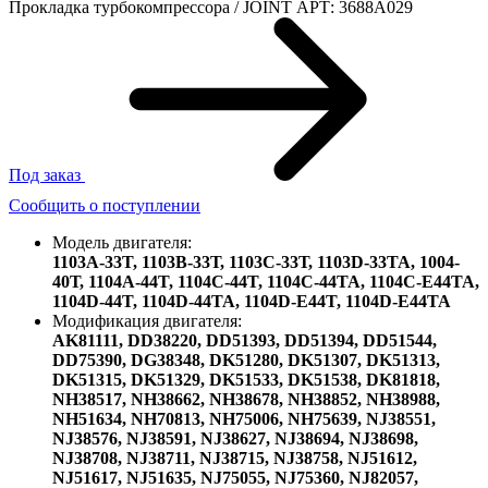
Прокладка турбокомпрессора / JOINT АРТ: 3688A029
Под заказ
Сообщить о поступлении
Модель двигателя:
1103A-33T,
1103B-33Т,
1103С-33Т,
1103D-33TA,
1004-
40Т,
1104A-44T,
1104C-44T,
1104C-44TA,
1104C-E44TA,
1104D-44T,
1104D-44TA,
1104D-E44T,
1104D-E44TA
Модификация двигателя:
AK81111,
DD38220,
DD51393,
DD51394,
DD51544,
DD75390,
DG38348,
DK51280,
DK51307,
DK51313,
DK51315,
DK51329,
DK51533,
DK51538,
DK81818,
NH38517,
NH38662,
NH38678,
NH38852,
NH38988,
NH51634,
NH70813,
NH75006,
NH75639,
NJ38551,
NJ38576,
NJ38591,
NJ38627,
NJ38694,
NJ38698,
NJ38708,
NJ38711,
NJ38715,
NJ38758,
NJ51612,
NJ51617,
NJ51635,
NJ75055,
NJ75360,
NJ82057,