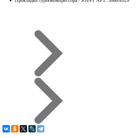
Прокладка турбокомпрессора / JOINT АРТ: 3688A029