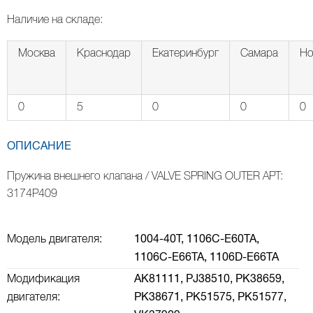
Наличие на складе:
Москва
Краснодар
Екатеринбург
Самара
Но
0
5
0
0
0
ОПИСАНИЕ
Пружина внешнего клапана / VALVE SPRING OUTER АРТ:
3174P409
Модель двигателя:
1004-40Т,
1106C-E60TA,
1106C-E66TA,
1106D-E66TA
Модификация
AK81111,
PJ38510,
PK38659,
двигателя:
PK38671,
PK51575,
PK51577,