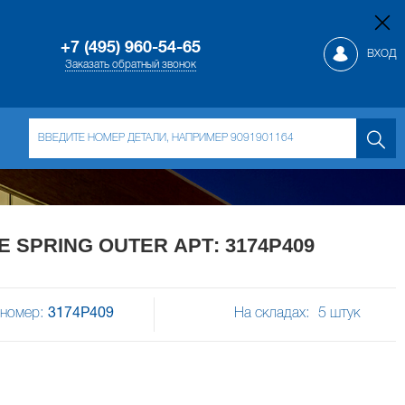
+7 (495) 960-54-65
ВХОД
Заказать обратный звонок
 SPRING OUTER АРТ: 3174P409
номер:
3174P409
На складах:
5
штук