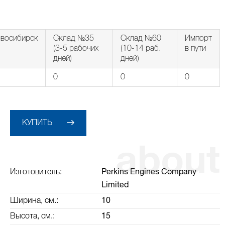
восибирск
Склад №35
Склад №60
Импорт
(3-5 рабочих
(10-14 раб.
в пути
дней)
дней)
0
0
0
КУПИТЬ
Изготовитель:
Perkins Engines Company
Limited
Ширина, см.:
10
Высота, см.:
15