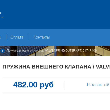
а
а
Оплата
Контакты
Пружина внешнего клапана / VALVE SPRING OUTER АРТ: 3174P409
ПРУЖИНА ВНЕШНЕГО КЛАПАНА / VALVE
482.00 руб
Каталожный 