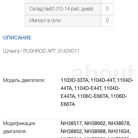
Склад №60 (10-14 раб. дней)
0
Импорт в пути
0
ОПИСАНИЕ
Штанга / PUSHROD АРТ: 3142V011
Модель двигателя:
1103D-33TA,
1104D-44T,
1104D-
44TA,
1104D-E44T,
1104D-
E44TA,
1106C-E66TA,
1106D-
E66TA
Модификация
NH38517,
NH38662,
NH38678,
двигателя:
NH38852,
NH38988,
NH51634,