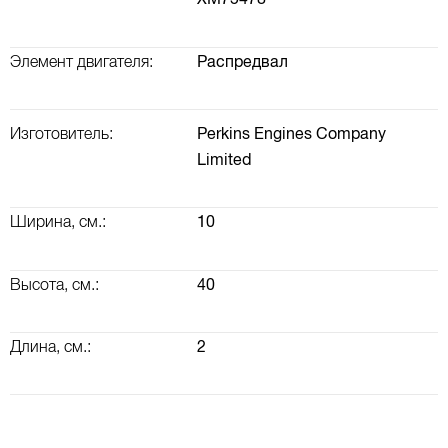
XM75478
Элемент двигателя:
Распредвал
Изготовитель:
Perkins Engines Company
Limited
ВАЛ КОРОМЫСЕЛ, РАСПРЕДВАЛ, КЛАПАННАЯ КРЫШКА
ТУРБОКОМПРЕССОР (ТУРБИНА) И ВОЗДУШНАЯ СИСТЕМА
Ширина, см.:
10
Высота, см.:
40
Длина, см.:
2