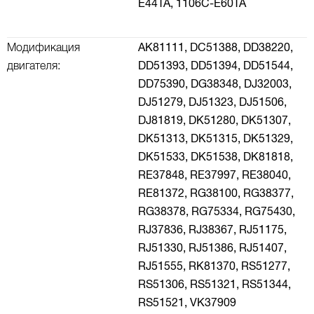
E44TA,
1106C-E60TA
Модификация
AK81111,
DC51388,
DD38220,
двигателя:
DD51393,
DD51394,
DD51544,
DD75390,
DG38348,
DJ32003,
DJ51279,
DJ51323,
DJ51506,
DJ81819,
DK51280,
DK51307,
DK51313,
DK51315,
DK51329,
DK51533,
DK51538,
DK81818,
RE37848,
RE37997,
RE38040,
RE81372,
RG38100,
RG38377,
RG38378,
RG75334,
RG75430,
RJ37836,
RJ38367,
RJ51175,
RJ51330,
RJ51386,
RJ51407,
RJ51555,
RK81370,
RS51277,
RS51306,
RS51321,
RS51344,
RS51521,
VK37909