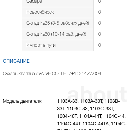
Самара
0
Новосибирск
0
Склад №35 (3-5 рабочих дней)
0
Склад №60 (10-14 раб. дней)
0
Импорт в пути
0
ОПИСАНИЕ
Сухарь клапана / VALVE COLLET АРТ: 3142W004
Модель двигателя:
1103A-33,
1103A-33T,
1103B-
33Т,
1103С-33,
1103С-33Т,
1004-40Т,
1104A-44T,
1104C-44,
1104C-44T,
1104C-44TA,
1104C-