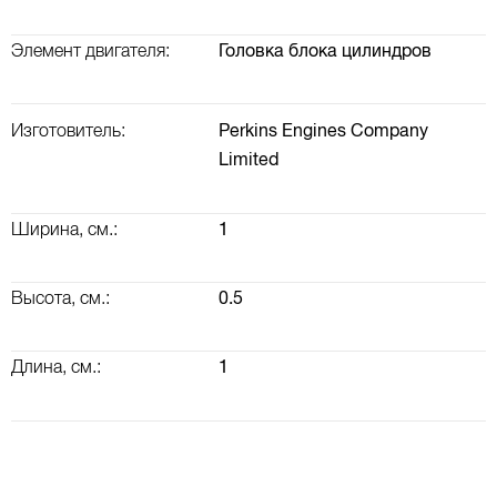
Элемент двигателя:
Головка блока цилиндров
Изготовитель:
Perkins Engines Company
Limited
ВАЛ КОРОМЫСЕЛ, РАСПРЕДВАЛ, КЛАПАННАЯ КРЫШКА
ТУРБОКОМПРЕССОР (ТУРБИНА) И ВОЗДУШНАЯ СИСТЕМА
Ширина, см.:
1
Высота, см.:
0.5
Длина, см.:
1