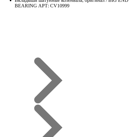
Вкладыши шатунные коленвала, оригинал / BIG END
BEARING АРТ: CV10999