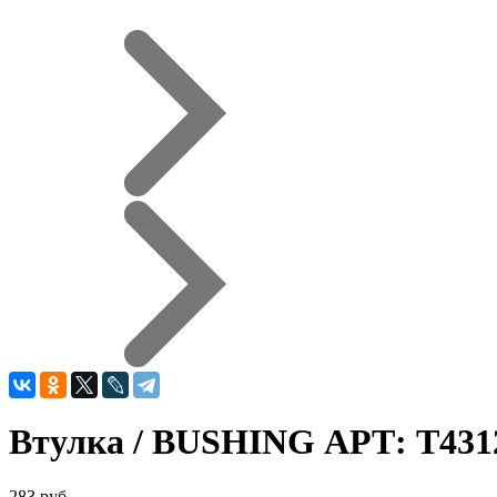
Втулка / BUSHING АРТ: T431
283 руб